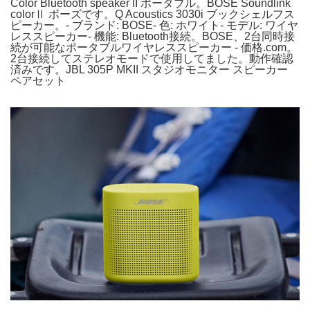
Color Bluetooth speaker II ポータブル。BOSE Soundlink
colorⅡ ボーズです。Q Acoustics 3030i ブックシェルフス
ピーカー。- ブランド: BOSE- 色: ホワイト- モデル: ワイヤ
レススピーカー- 機能: Bluetooth接続。BOSE、2台同時接
続が可能なポータブルワイヤレススピーカー - 価格.com。
2台接続してステレオモードで使用してました。動作確認
済みです。JBL 305P MKII スタジオモニター スピーカー
ペアセット